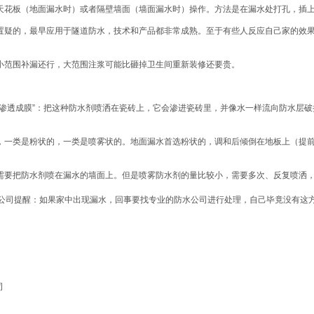
天花板（地面漏水时）或者隔壁墙面（墙面漏水时）操作。方法是在漏水处打孔，插
置疑的，最早应用于隧道防水，技术和产品都非常成熟。至于有些人反应自己家的效
小范围补漏还行，大范围注浆可能比砸掉卫生间重新装修还要贵。
。
“渗透成膜”：把这种防水剂喷洒在瓷砖上，它会渗进瓷砖里，并像水一样流向防水层
，一类是粉状的，一类是喷雾状的。地面漏水首选粉状的，调和后倾倒在地板上（提
需要把防水剂喷在漏水的墙面上。但是喷雾防水剂的量比较小，需要多次、反复喷洒
公司提醒：如果家中出现漏水，回事要找专业的防水公司进行处理，自己毕竟没有这
司