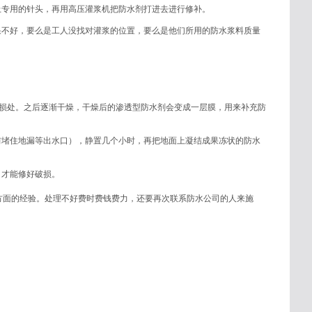
上专用的针头，再用高压灌浆机把防水剂打进去进行修补。
果不好，要么是工人没找对灌浆的位置，要么是他们所用的防水浆料质量
破损处。之后逐渐干燥，干燥后的渗透型防水剂会变成一层膜，用来补充防
前堵住地漏等出水口），静置几个小时，再把地面上凝结成果冻状的防水
，才能修好破损。
方面的经验。处理不好费时费钱费力，还要再次联系防水公司的人来施