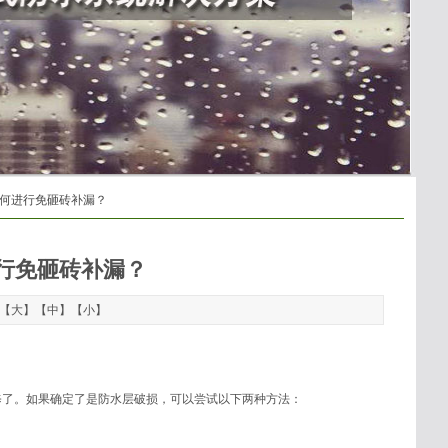
如何进行免砸砖补漏？
行免砸砖补漏？
：【
大
】【
中
】【
小
】
修了。如果确定了是防水层破损，可以尝试以下两种方法：