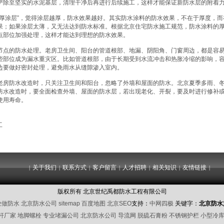
铲除至坚实的水泥基层，清理干净后再进行后续施工，这样才能保证新防水层的附着
“厚涂层”，觉得涂层越厚，防水效果越好。其实防水涂料的防水效果，不在于厚度，
果；如果涂层太薄，又无法达到防水标准。根据北京住宅防水施工规范，防水涂料的厚度
点部位加强处理，这样才能达到理想的防水效果。
节点的防水处理。老房卫生间、阳台的管道根部、地漏、阴阳角、门窗周边，都是容
些部位成为漏水重灾区。比如管道根部，由于长期受到水流冲击和热胀冷缩的影响，
边要做好密封处理，避免雨水从缝隙渗入室内。
老房防水改造时，只关注卫生间和阳台，忽略了外墙和屋面的防水。北京夏季多雨、
防水改造时，要全面检查外墙、屋面的防水层，若出现老化、开裂，要及时进行修补
使用寿命。
工
关于我们
联系方式
客户留言
人才招聘
相关知识
友情链接
|
|
|
|
|
|
|
版权所有 北京世纪禹都防水工程有限公司
业做防水
北京防水公司
sitemap
百度地图
北京SEO
支持：
中网四极
关键字：
北京防水
杆厂家
地脚螺栓
专业堵漏公司
北京防水公司
导流网
脱硫石膏粉
不锈钢护栏
小型冷