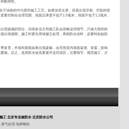
力和耐用性。
而在于涂刷的均匀度和施工工艺。如果涂层太厚，容易出现开裂、空鼓的情
要控制在合理范围，地面总厚度不低于1.5毫米，墙面不低于1.2毫米，
易出现渗漏的部位，但很多业主和施工队会忽略这些细节，只做大面积的
容易出现缝隙，施工时要先用堵漏王处理，再刷防水涂料，必要时粘贴防
冬季多雪，外墙和屋面如果出现渗漏，会导致室内墙面返潮、发霉，影响
或重做。总之，老房防水改造要避开这些误区，注重细节、规范施工，才
施工
北京专业做防水
北京防水公司
库
废气处理
地脚螺栓