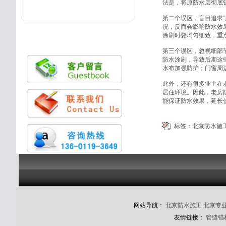
法是，将原防水层彻底
第二个误区，盲目追求
况，反而会影响防水效
涂刷时要均匀细致，重
第三个误区，忽视细部
防水涂刷，导致后期这
水布加强防护；门窗周
此外，还有很多业主在
居住环境。因此，老房
能保证防水效果，延长
标签：
北京防水施
网站导航：
北京防水施工
北京专
友情链接：
管缝锚