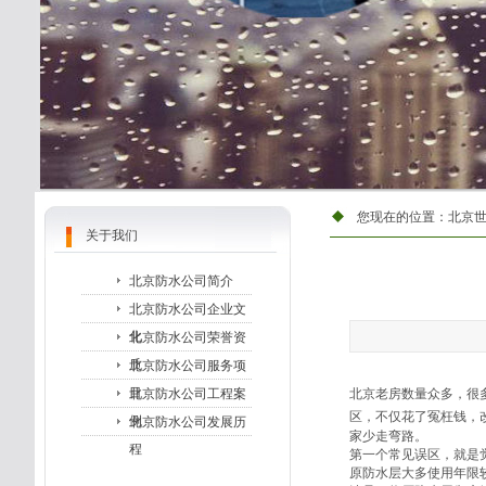
您现在的位置：
北京
关于我们
北京防水公司简介
北京防水公司企业文
化
北京防水公司荣誉资
质
北京防水公司服务项
目
北京防水公司工程案
北京老房数量众多，很
区，不仅花了冤枉钱，
例
北京防水公司发展历
家少走弯路。
程
第一个常见误区，就是
原防水层大多使用年限