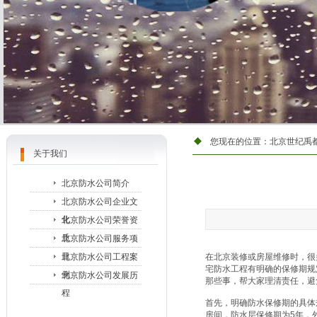
您现在的位置：
北京世纪禹
关于我们
北京防水公司简介
北京防水公司企业文
化
北京防水公司荣誉资
质
北京防水公司服务项
目
北京防水公司工程案
在北京装修或房屋维修时，很
宅防水工程有明确的保修期规
例
北京防水公司发展历
那些事，帮大家理清责任，避
程
首先，明确防水保修期的具体
房间，防水层保修期为5年，