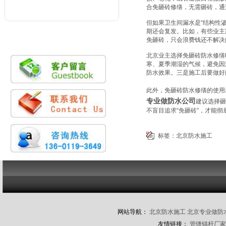
合免砸砖修缮，无需砸砖，通
但如果卫生间漏水是“结构性
期还会复发。比如，有些业主
免砸砖，只会浪费钱还不解决
北京业主选择免砸砖防水修缮
寒、夏季潮湿的气候，避免因
防水效果。三是施工后要做好
此外，免砸砖防水修缮的使用
专业做防水公司
建议选择砸
不盲目追求“免砸砖”，才能
标签：
北京防水施工
网站导航：
北京防水施工
北京专业做防
友情链接：
管缝锚杆厂家