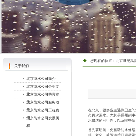
您现在的位置：
北京世纪禹
关于我们
北京防水公司简介
北京防水公司企业文
化
北京防水公司荣誉资
质
北京防水公司服务项
目
北京防水公司工程案
在北京，很多业主遇到卫生间
久再次漏水。尤其是通州副中
例
北京防水公司发展历
水修缮的可行性，以及哪些情
程
首先要明确：免砸砖防水修缮
损、老化，或管道接口轻微渗