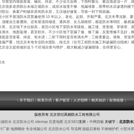
，导致室内墙面发霉、碱化、掉皮。不少业主反映，下雨时窗台、窗边墙皮湿一片，
北京很多老房阳台未做正规防水，或排水坡度不够、地漏堵塞，雨季积水后渗透到楼下或
封阳台、换窗户时破坏原有防水层，又没做好修复，导致一到下雨就漏。
老小区平屋顶防水层普遍使用 10 年以上，老化、起鼓、开裂严重。北京冬季冻胀、
，顶楼业主最遭殃。还有屋顶排烟道、通风管、女儿墙根部，都是防水薄弱区，极易
车库。北京地下水位较高，老旧小区地下室防水等级低，施工缝、变形缝、穿墙管、
板滴水、地面返潮，甚至积水。不少小区地下室漏了修、修了漏，反复维修不见好，
墙面是否发霉、掉皮、有水渍；二听下雨时是否有滴水声；三检查窗边、墙角、管道
渗漏严重，找北京本地专业防水团队，按北京《住宅工程防水施工和渗漏防治指南》
北京业主提前做好这 5 个区域自查与维护，能大幅减少渗漏烦恼，住得更安心。
防水
关于我们
联系方式
客户留言
人才招聘
相关知识
友情链接
|
|
|
|
|
|
|
版权所有 北京世纪禹都防水工程有限公司
业做防水
北京防水公司
sitemap
百度地图
北京SEO
支持：
中网四极
关键字：
北京防水
杆厂家
地脚螺栓
专业堵漏公司
北京防水公司
导流网
脱硫石膏粉
不锈钢护栏
小型冷