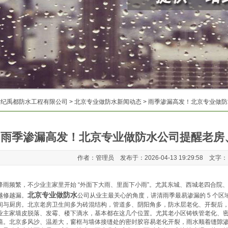
世纪禹都防水工程有限公司
>
北京专业做防水新闻动态
> 雨季渗漏高发！北京专业做
雨季渗漏高发！北京专业做防水公司提醒老房
作者：管理员 发布于：2026-04-13 19:29:58 文字
降雨频繁，不少业主家里开始 “外面下大雨、里面下小雨”。尤其东城、西城老四合院
北京专业做防水
越修越漏。
公司从业主最关心的角度，讲清雨季最易渗漏的 5 个区
间与厨房。北京老房卫生间多为砖混结构，管道多、阴阳角多，防水层老化、开裂后
业主家墙皮脱落、发霉、楼下滴水，基本都在这几个位置。尤其老小区铸铁管老化、
墙。北京多风沙、温差大，窗框与墙体接缝处的密封胶容易老化开裂，雨水顺着缝隙