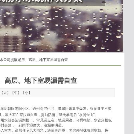
防水公司提醒老房、高层、地下室易漏需自查
、高层、地下室易漏需自查
：【
大
】【
中
】【
小
】
、海淀朝阳老旧小区、通州高层住宅，渗漏问题集中爆发。很多业主不知
域，教大家在家快速自查，提前防范，避免暴雨后 “水漫金山”。
，用水就会渗漏到楼下。常见漏点在：地漏周边、马桶根部、水管穿楼板
密封失效，一到雨季湿度大，渗漏更明显。
渗入室内。高层住宅风大雨急，渗漏更严重；老房外墙抹灰层空鼓、裂