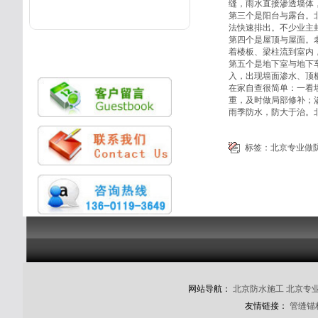
缝，雨水直接渗透墙体
第三个是阳台与露台。
法快速排出。不少业主
第四个是屋顶与屋面。
着楼板、梁柱流到室内
第五个是地下室与地下
入，出现墙面渗水、顶
在家自查很简单：一看
重，及时做局部修补；
雨季防水，防大于治。
标签：
北京专业做
网站导航：
北京防水施工
北京专
友情链接：
管缝锚