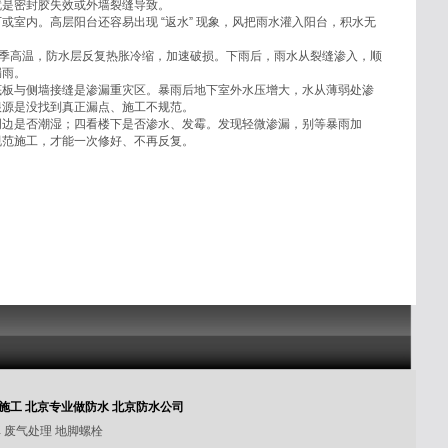
就是密封胶失效或外墙裂缝导致。
室内。高层阳台还容易出现 “返水” 现象，风把雨水灌入阳台，积水无
夏季高温，防水层反复热胀冷缩，加速破损。下雨后，雨水从裂缝渗入，顺
漏雨。
底板与侧墙接缝是渗漏重灾区。暴雨后地下室外水压增大，水从薄弱处渗
根源是没找到真正漏点、施工不规范。
周边是否潮湿；四看楼下是否渗水、发霉。发现轻微渗漏，别等暴雨加
规范施工，才能一次修好、不再反复。
施工
北京专业做防水
北京防水公司
库
废气处理
地脚螺栓