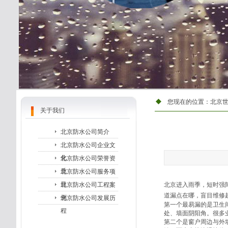
您现在的位置：
北京
关于我们
北京防水公司简介
北京防水公司企业文
化
北京防水公司荣誉资
质
北京防水公司服务项
目
北京防水公司工程案
北京进入雨季，短时强
道漏点在哪，盲目维修
例
北京防水公司发展历
第一个最易漏的是卫生
程
处、墙面阴阳角。很多
第二个是窗户周边与外